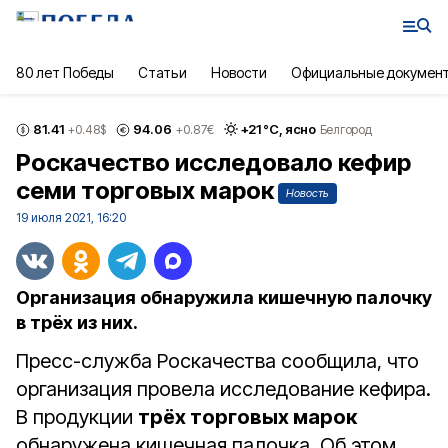
80 лет Победы
Статьи
Новости
Официальные докумен
81.41
94.06
+
21
°С,
ясно
+0.48
$
+0.87
€
Белгород
Роскачество исследовало кефир
семи торговых марок
Новость
19 июля 2021, 16:20
Организация обнаружила кишечную палочку
в трёх из них.
Пресс-служба Роскачества сообщила, что
организация провела исследование кефира.
В продукции
трёх торговых марок
обнаружена кишечная палочка. Об этом