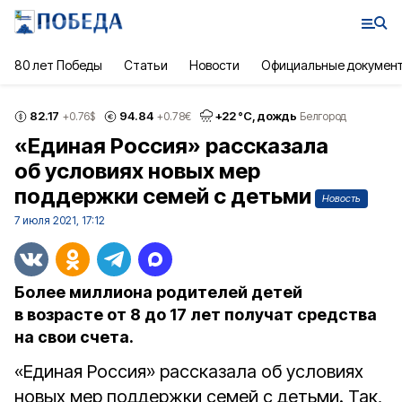
80 лет Победы
Статьи
Новости
Официальные докумен
82.17
94.84
+
22
°С,
дождь
+0.76
$
+0.78
€
Белгород
«Единая Россия» рассказала
об условиях новых мер
поддержки семей с детьми
Новость
7 июля 2021, 17:12
Более миллиона родителей детей
в возрасте от 8 до 17 лет получат средства
на свои счета.
«Единая Россия» рассказала об условиях
новых мер поддержки семей с детьми. Так,