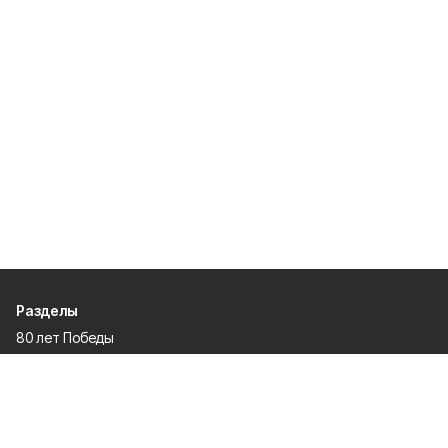
Разделы
80 лет Победы
Новости
Статьи
Официальные документы
Спорт