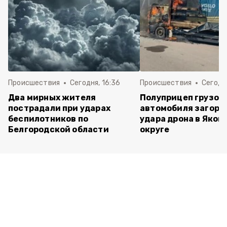
Происшествия
Сегодня, 16:36
Происшествия
Сегодня
Два мирных жителя
Полуприцеп грузов
пострадали при ударах
автомобиля загоре
беспилотников по
удара дрона в Яков
Белгородской области
округе