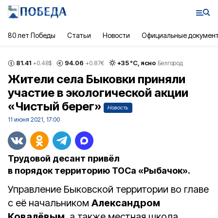
80 лет Победы
Статьи
Новости
Официальные докумен
81.41
94.06
+
35
°С,
ясно
+0.48
$
+0.87
€
Белгород
Жители села Быковки приняли
участие в экологической акции
«Чистый берег»
Новость
11 июня 2021, 17:00
Трудовой десант привёл
в порядок территорию ТОСа «Рыбачок».
Управление Быковской территории во главе
с её начальником
Александром
Ковалёвым
, а также местная школа