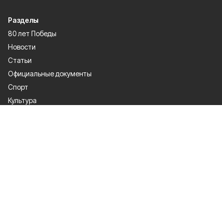
Разделы
80 лет Победы
Новости
Статьи
Официальные документы
Спорт
Культура
Политика
Проекты
Происшествия
Газета
Общество
Экономика
О проекте
Об издании