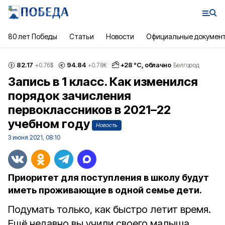
80 лет Победы
Статьи
Новости
Официальные докумен
82.17
94.84
+
28
°С,
облачно
+0.76
$
+0.78
€
Белгород
Запись в 1 класс. Как изменился
порядок зачисления
первоклассников в 2021–22
учебном году
Новость
3 июня 2021, 08:10
Приоритет для поступления в школу будут
иметь проживающие в одной семье дети.
Подумать только, как быстро летит время.
Ещё недавно вы учили своего малыша