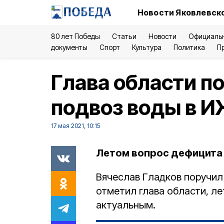
Новости Яковлевско
80 лет Победы
Статьи
Новости
Официаль
документы
Спорт
Культура
Политика
П
Глава области п
подвоз воды в И
17 мая 2021, 10:15
Летом вопрос дефицита 
Вячеслав Гладков поручил 
отметил глава области, л
актуальным.