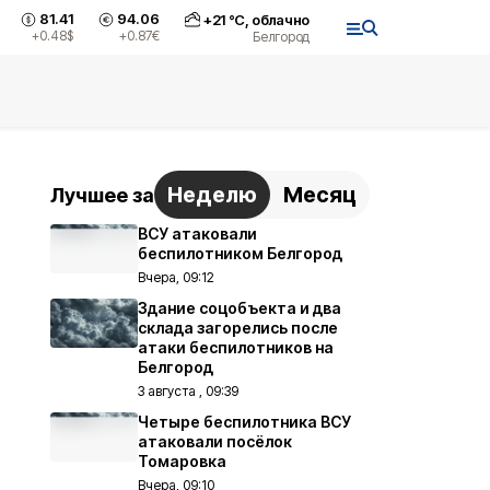
81.41
94.06
+
21
°С,
облачно
+0.48
$
+0.87
€
Белгород
Неделю
Месяц
Лучшее за
ВСУ атаковали
беспилотником Белгород
Вчера, 09:12
Здание соцобъекта и два
склада загорелись после
атаки беспилотников на
Белгород
3 августа , 09:39
Четыре беспилотника ВСУ
атаковали посёлок
Томаровка
Вчера, 09:10