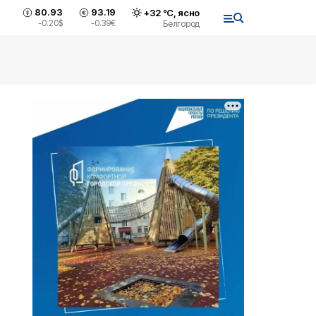
80.93
93.19
+
32
°С,
ясно
-0.20
$
-0.39
€
Белгород