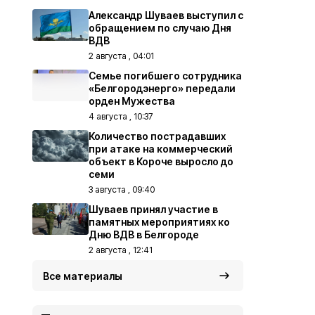
Александр Шуваев выступил с
обращением по случаю Дня
ВДВ
2 августа , 04:01
Семье погибшего сотрудника
«Белгородэнерго» передали
орден Мужества
4 августа , 10:37
Количество пострадавших
при атаке на коммерческий
объект в Короче выросло до
семи
3 августа , 09:40
Шуваев принял участие в
памятных мероприятиях ко
Дню ВДВ в Белгороде
2 августа , 12:41
Все материалы