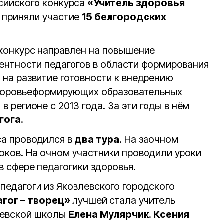
сийского конкурса
«Учитель здоровья
м приняли участие
15 белгородских
 конкурс направлен на повышение
нтности педагогов в области формирования
, на развитие готовности к внедрению
доровьеформирующих образовательных
в регионе с 2013 года. За эти годы в нём
гога
.
са проводился в
два тура
. На заочном
оков. На очном участники проводили уроки
в сфере педагогики здоровья.
педагоги из Яковлевского городского
гог – творец»
лучшей стала учитель
щевской школы
Елена Мулярчик
.
Ксения