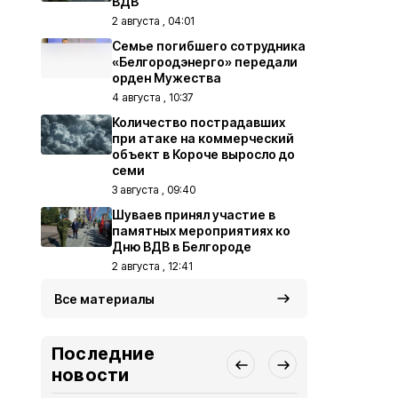
ВДВ
2 августа , 04:01
Семье погибшего сотрудника
«Белгородэнерго» передали
орден Мужества
4 августа , 10:37
Количество пострадавших
при атаке на коммерческий
объект в Короче выросло до
семи
3 августа , 09:40
Шуваев принял участие в
памятных мероприятиях ко
Дню ВДВ в Белгороде
2 августа , 12:41
Все материалы
Последние
новости