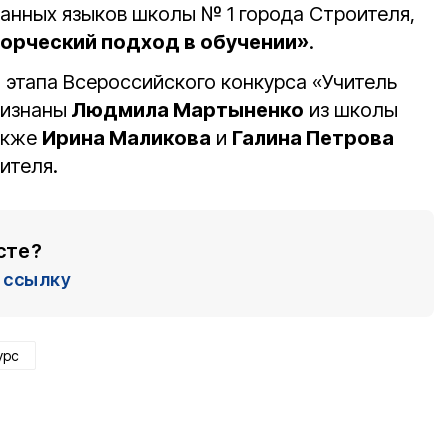
ранных языков школы № 1 города Строителя,
орческий подход в обучении»
.
 этапа Всероссийского конкурса «Учитель
ризнаны
Людмила Мартыненко
из школы
также
Ирина Маликова
и
Галина Петрова
ителя.
сте?
ссылку
урс