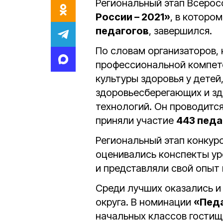
Региональный этап Всерос
России – 2021»
, в которо
педагогов
, завершился.
По словам организаторов,
профессиональной компете
культуры здоровья у детей
здоровьесберегающих и з
технологий. Он проводится 
приняли участие
443 педа
Региональный этап конкур
оценивались конспекты ур
и представляли свой опыт 
Среди лучших оказались и 
округа. В номинации
«Педа
начальных классов гости