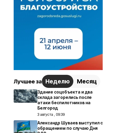
Неделю
Месяц
Лучшее за
Здание соцобъекта и два
склада загорелись после
атаки беспилотников на
Белгород
3 августа , 09:39
Александр Шуваев выступил с
обращением по случаю Дня