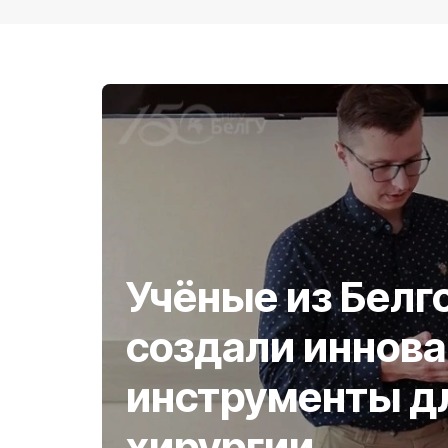
Учёные из Белг
создали иннов
инструменты д
хирургии