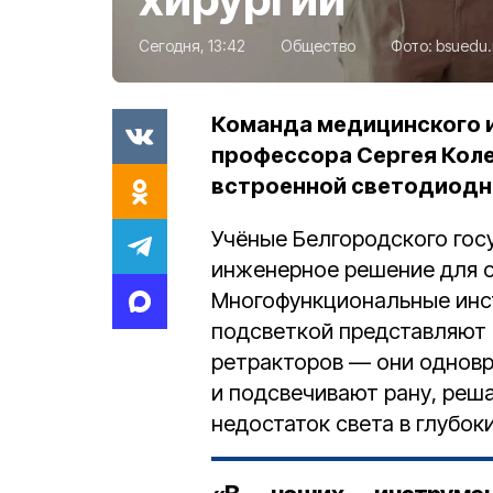
Сегодня, 13:42
Общество
Фото:
bsuedu.
Команда медицинского 
профессора Сергея Кол
встроенной светодиодн
Учёные Белгородского го
инженерное решение для о
Многофункциональные инс
подсветкой представляют 
ретракторов — они одновр
и подсвечивают рану, реш
недостаток света в глубок