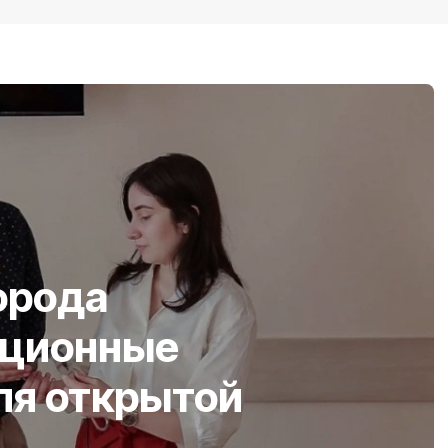
орода
ационные
ля открытой