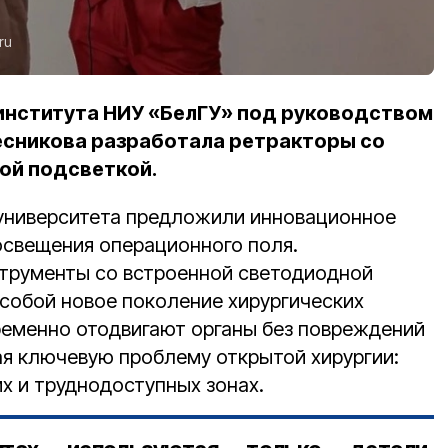
ru
института НИУ «БелГУ» под руководством
есникова разработала ретракторы со
ой подсветкой.
суниверситета предложили инновационное
свещения операционного поля.
трументы со встроенной светодиодной
собой новое поколение хирургических
еменно отодвигают органы без повреждений
ая ключевую проблему открытой хирургии:
их и труднодоступных зонах.