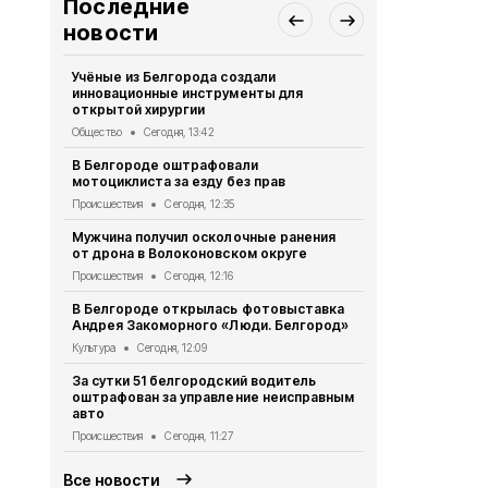
Последние
новости
Учёные из Белгорода создали
Евгений По
инновационные инструменты для
уникальног
открытой хирургии
Общество
Се
Общество
Сегодня, 13:42
Пять беспи
В Белгороде оштрафовали
Яковлевски
мотоциклиста за езду без прав
Происшествия
Происшествия
Сегодня, 12:35
Три беспило
Мужчина получил осколочные ранения
Белгородо
от дрона в Волоконовском округе
Происшествия
Происшествия
Сегодня, 12:16
Сотрудники
В Белгороде открылась фотовыставка
пожарной б
Андрея Закоморного «Люди. Белгород»
Яковлевско
Культура
Сегодня, 12:09
Общество
Се
За сутки 51 белгородский водитель
Шуваев: ВСУ
оштрафован за управление неисправным
Белгородск
авто
Происшествия
Происшествия
Сегодня, 11:27
Все новости