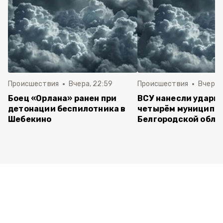
Происшествия
Вчера, 22:59
Происшествия
Вчера, 
Боец «Орлана» ранен при
ВСУ нанесли удары 
детонации беспилотника в
четырём муниципа
Шебекино
Белгородской обла