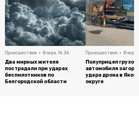
Происшествия
Вчера, 16:36
Происшествия
Вчера, 
Два мирных жителя
Полуприцеп грузов
пострадали при ударах
автомобиля загоре
беспилотников по
удара дрона в Яков
Белгородской области
округе