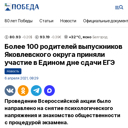
80 лет Победы
Статьи
Новости
Официальные докумен
80.93
93.19
+
32
°С,
ясно
-0.20
$
-0.39
€
Белгород
Более 100 родителей выпускников
Яковлевского округа приняли
участие в Едином дне сдачи ЕГЭ
Новость
6 апреля 2021, 08:29
Проведение Всероссийской акции было
направлено на снятие психологического
напряжения и знакомство общественности
с процедурой экзамена.