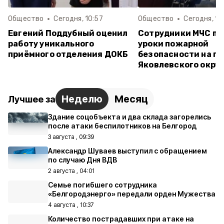
Общество
Сегодня, 10:57
Общество
Сегодня, 10
Евгений Поддубный оценил
Сотрудники МЧС пр
работу уникального
уроки пожарной
приёмного отделения ДОКБ
безопасности на по
Яковлевского окру
Неделю
Месяц
Лучшее за
Здание соцобъекта и два склада загорелись
после атаки беспилотников на Белгород
3 августа , 09:39
Александр Шуваев выступил с обращением
по случаю Дня ВДВ
2 августа , 04:01
Семье погибшего сотрудника
«Белгородэнерго» передали орден Мужества
4 августа , 10:37
Количество пострадавших при атаке на