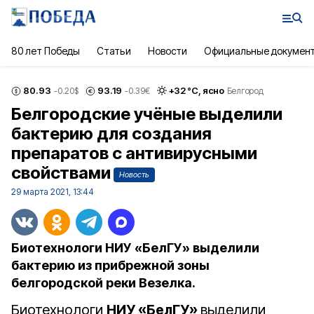
80 лет Победы
Статьи
Новости
Официальные докумен
80.93
93.19
+
32
°С,
ясно
-0.20
$
-0.39
€
Белгород
Белгородские учёные выделили
бактерию для создания
препаратов с антивирусными
свойствами
Новость
29 марта 2021, 13:44
Биотехнологи НИУ «БелГУ» выделили
бактерию из прибрежной зоны
белгородской реки Везелка.
Биотехнологи
НИУ «БелГУ»
выделили