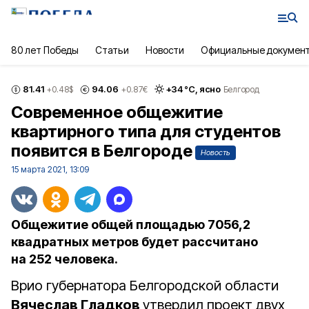
80 лет Победы
Статьи
Новости
Официальные докумен
81.41
94.06
+
34
°С,
ясно
+0.48
$
+0.87
€
Белгород
Современное общежитие
квартирного типа для студентов
появится в Белгороде
Новость
15 марта 2021, 13:09
Общежитие общей площадью 7056,2
квадратных метров будет рассчитано
на 252 человека.
Врио губернатора Белгородской области
Вячеслав Гладков
утвердил проект двух