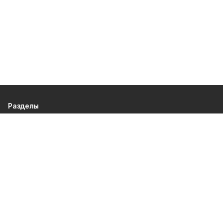
Разделы
80 лет Победы
Новости
Статьи
Официальные документы
Спорт
Культура
Политика
Проекты