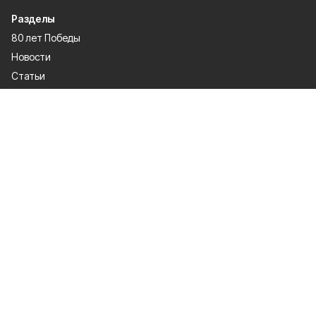
Разделы
80 лет Победы
Новости
Статьи
Официальные документы
Спорт
Культура
Политика
Проекты
Происшествия
Газета
Общество
Экономика
О проекте
Об издании