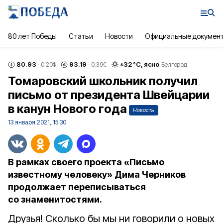
80 лет Победы
Статьи
Новости
Официальные докумен
80.93
93.19
+
32
°С,
ясно
-0.20
$
-0.39
€
Белгород
Томаровский школьник получил
письмо от президента Швейцарии
в канун Нового года
Новость
13 января 2021, 15:30
В рамках своего проекта «Письмо
известному человеку» Дима Черников
продолжает переписываться
со знаменитостями.
Друзья! Сколько бы мы ни говорили о новых