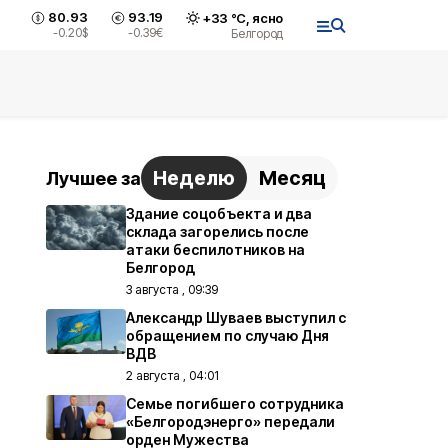
80.93
93.19
+
33
°С,
ясно
-0.20
$
-0.39
€
Белгород
Неделю
Месяц
Лучшее за
Здание соцобъекта и два
склада загорелись после
атаки беспилотников на
Белгород
3 августа , 09:39
Александр Шуваев выступил с
обращением по случаю Дня
ВДВ
2 августа , 04:01
Семье погибшего сотрудника
«Белгородэнерго» передали
орден Мужества