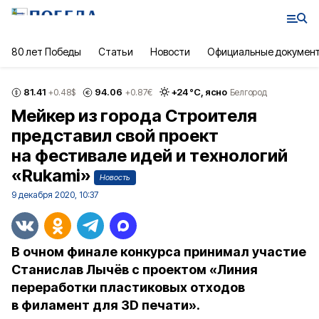
80 лет Победы
Статьи
Новости
Официальные докумен
81.41
94.06
+
24
°С,
ясно
+0.48
$
+0.87
€
Белгород
Мейкер из города Строителя
представил свой проект
на фестивале идей и технологий
«Rukami»
Новость
9 декабря 2020, 10:37
В очном финале конкурса принимал участие
Станислав Лычёв с проектом «Линия
переработки пластиковых отходов
в филамент для 3D печати».