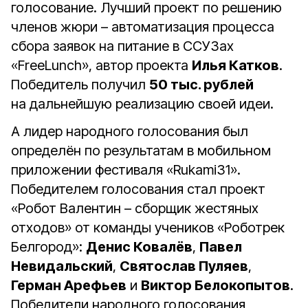
голосование. Лучший проект по решению
членов жюри – автоматизация процесса
сбора заявок на питание в ССУЗах
«FreeLunch», автор проекта
Илья Катков
.
Победитель получил
50 тыс. рублей
на дальнейшую реализацию своей идеи.
А лидер народного голосования был
определён по результатам в мобильном
приложении фестиваля «Rukami31».
Победителем голосования стал проект
«Робот Валентин – сборщик жестяных
отходов» от команды учеников «Роботрек
Белгород»:
Денис Ковалёв
,
Павел
Невидальский
,
Святослав Пуляев
,
Герман Арефьев
и
Виктор Белокопытов
.
Победители народного голосования