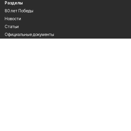
Разделы
80 лет Победы
Новости
Статьи
Официальные документы
Спорт
Культура
Политика
Проекты
Происшествия
Газета
Общество
Экономика
О проекте
Об издании
Правила использования