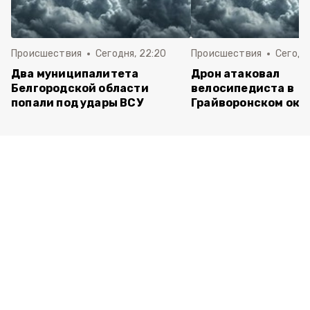
Происшествия
Сегодня, 22:20
Происшествия
Сегодня
Два муниципалитета
Дрон атаковал
Белгородской области
велосипедиста в
попали под удары ВСУ
Грайворонском окр