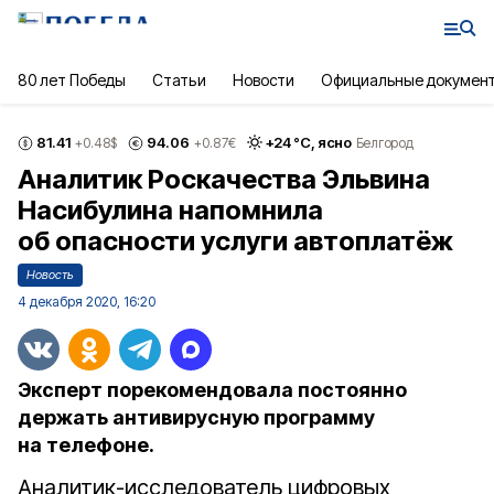
80 лет Победы
Статьи
Новости
Официальные докумен
81.41
94.06
+
24
°С,
ясно
+0.48
$
+0.87
€
Белгород
Аналитик Роскачества Эльвина
Насибулина напомнила
об опасности услуги автоплатёж
Новость
4 декабря 2020, 16:20
Эксперт порекомендовала постоянно
держать антивирусную программу
на телефоне.
Аналитик-исследователь цифровых