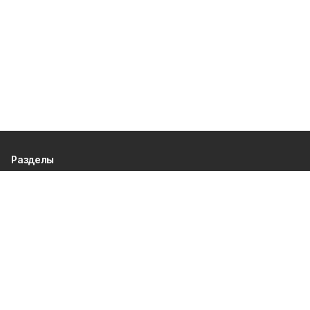
Разделы
80 лет Победы
Новости
Статьи
Официальные документы
Спорт
Культура
Политика
Проекты