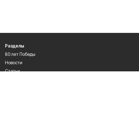
Разделы
80 лет Победы
Новости
Статьи
Официальные документы
Спорт
Культура
Политика
Проекты
Происшествия
Газета
Общество