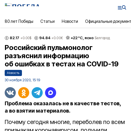
80 лет Победы
Статьи
Новости
Официальные докумен
82.17
94.84
+
22
°С,
ясно
+0.00
$
+0.00
€
Белгород
Российский пульмонолог
разъяснил информацию
об ошибках в тестах на COVID-19
Новость
30 ноября 2020, 15:19
Проблема оказалась не в качестве тестов,
а во взятии материалов.
Почему сегодня многие, переболев по всем
признакам коронавирусом, получили