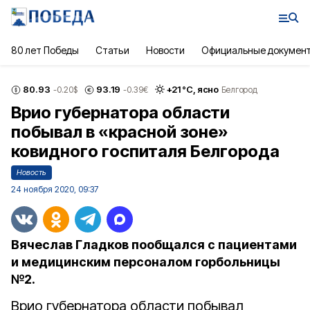
80 лет Победы
Статьи
Новости
Официальные докумен
80.93
93.19
+
21
°С,
ясно
-0.20
$
-0.39
€
Белгород
Врио губернатора области
побывал в «красной зоне»
ковидного госпиталя Белгорода
Новость
24 ноября 2020, 09:37
Вячеслав Гладков пообщался с пациентами
и медицинским персоналом горбольницы
№2.
Врио губернатора области побывал