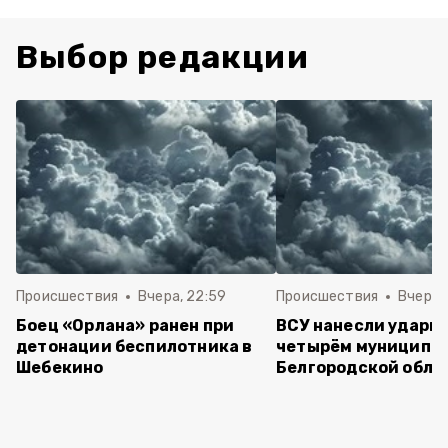
Выбор редакции
Происшествия
Вчера, 22:59
Происшествия
Вчера, 
Боец «Орлана» ранен при
ВСУ нанесли удары 
детонации беспилотника в
четырём муниципа
Шебекино
Белгородской обла