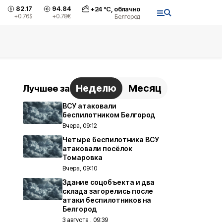
82.17
94.84
+
24
°С,
облачно
+0.76
$
+0.78
€
Белгород
Неделю
Месяц
Лучшее за
ВСУ атаковали
беспилотником Белгород
Вчера, 09:12
Четыре беспилотника ВСУ
атаковали посёлок
Томаровка
Вчера, 09:10
Здание соцобъекта и два
склада загорелись после
атаки беспилотников на
Белгород
3 августа , 09:39