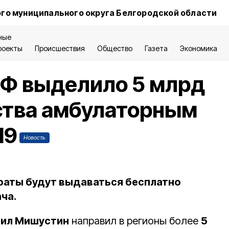
го муниципального округа Белгородской области
ные
роекты
Происшествия
Общество
Газета
Экономика
РФ выделило 5 млрд
ства амбулаторным
19
Новость
раты будут выдаваться бесплатно
ча.
ил Мишустин
направил в регионы более
5