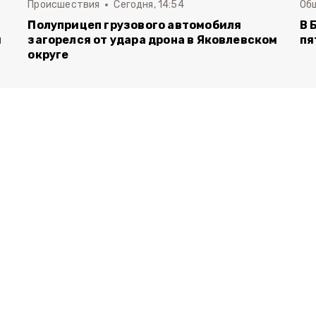
Происшествия
Сегодня, 14:54
Об
Полуприцеп грузового автомобиля
В 
й
загорелся от удара дрона в Яковлевском
пя
округе