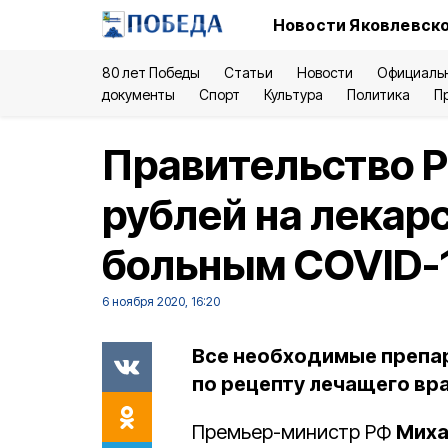
Новости Яковлевско
80 лет Победы
Статьи
Новости
Официаль
документы
Спорт
Культура
Политика
П
Правительство 
рублей на лекар
больным COVID-
6 ноября 2020, 16:20
Все необходимые препа
по рецепту лечащего вра
Премьер-министр РФ
Миха