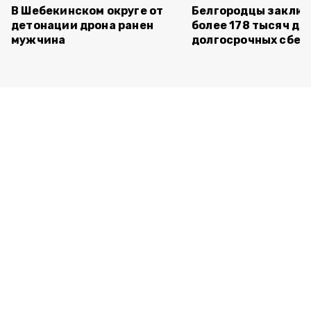
В Шебекинском округе от
Белгородцы заклю
детонации дрона ранен
более 178 тысяч до
мужчина
долгосрочных сбе