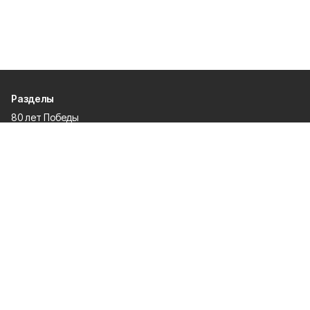
Разделы
80 лет Победы
Новости
Статьи
Официальные документы
Спорт
Культура
Политика
Проекты
Происшествия
Газета
Общество