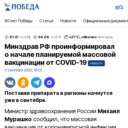
80 лет Победы
Статьи
Новости
Официальные докумен
81.41
94.06
+
21
°С,
облачно
+0.48
$
+0.87
€
Белгород
Минздрав РФ проинформировал
о начале планируемой массовой
вакцинации от COVID-19
Новость
4 сентября 2020, 16:20
Поставки препарата в регионы начнутся
уже в сентябре.
Министр здравоохранения России
Михаил
Мурашко
сообщил, что массовая
вакцинация от коронавирусной инфекции