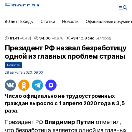
80 лет Победы
Статьи
Новости
Официальные докумен
81.41
94.06
+
34
°С,
ясно
+0.48
$
+0.87
€
Белгород
Президент РФ назвал безработицу
одной из главных проблем страны
Новость
28 августа 2020, 09:00
Число официально не трудоустроенных
граждан выросло с 1 апреля 2020 года в 3,5
раза.
Президент РФ
Владимир Путин
отметил,
что безработица является одной из главных