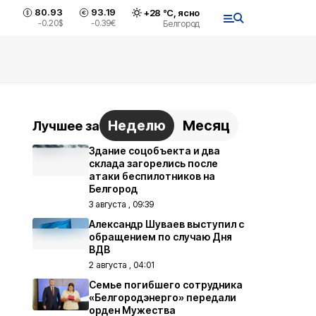
80.93
93.19
+
28
°С,
ясно
-0.20
$
-0.39
€
Белгород
Неделю
Месяц
Лучшее за
Здание соцобъекта и два
склада загорелись после
атаки беспилотников на
Белгород
3 августа , 09:39
Александр Шуваев выступил с
обращением по случаю Дня
ВДВ
2 августа , 04:01
Семье погибшего сотрудника
«Белгородэнерго» передали
орден Мужества