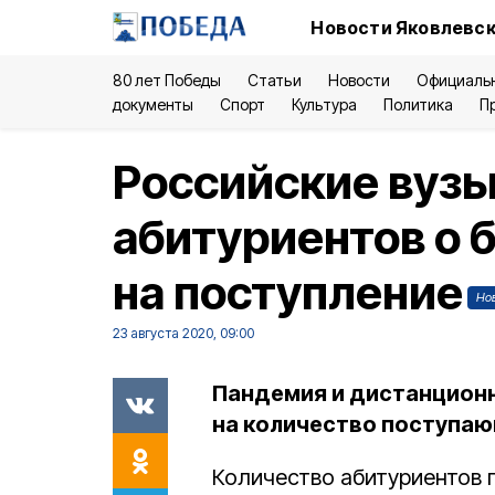
Новости Яковлевск
80 лет Победы
Статьи
Новости
Официаль
документы
Спорт
Культура
Политика
П
Российские вуз
абитуриентов о 
на поступление
Но
23 августа 2020, 09:00
Пандемия и дистанционн
на количество поступаю
Количество абитуриентов 