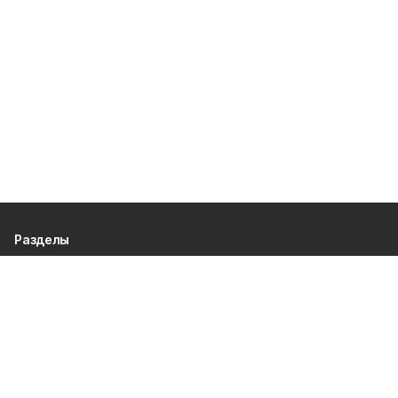
Разделы
80 лет Победы
Новости
Статьи
Официальные документы
Спорт
Культура