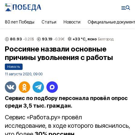
80 лет Победы
Статьи
Новости
Официальные докумен
80.93
93.19
+
33
°С,
ясно
-0.20
$
-0.39
€
Белгород
Россияне назвали основные
причины увольнения с работы
Новость
11 августа 2020, 09:00
Сервис по подбору персонала провёл опрос
среди 3,5 тыс. граждан.
Сервис «Работа.ру» провёл
исследование, в ходе которого выяснилось,
что более
30% россиян