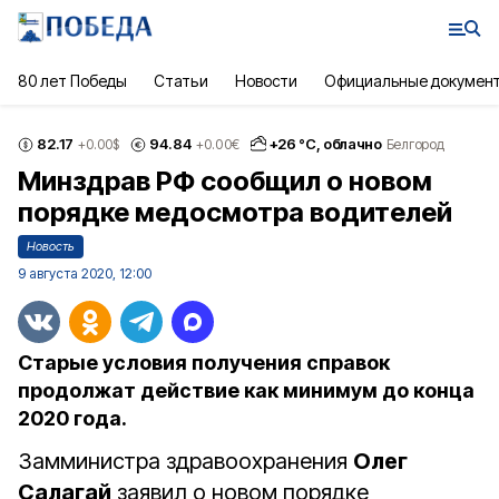
80 лет Победы
Статьи
Новости
Официальные докумен
82.17
94.84
+
26
°С,
облачно
+0.00
$
+0.00
€
Белгород
Минздрав РФ сообщил о новом
порядке медосмотра водителей
Новость
9 августа 2020, 12:00
Старые условия получения справок
продолжат действие как минимум до конца
2020 года.
Замминистра здравоохранения
Олег
Салагай
заявил о новом порядке