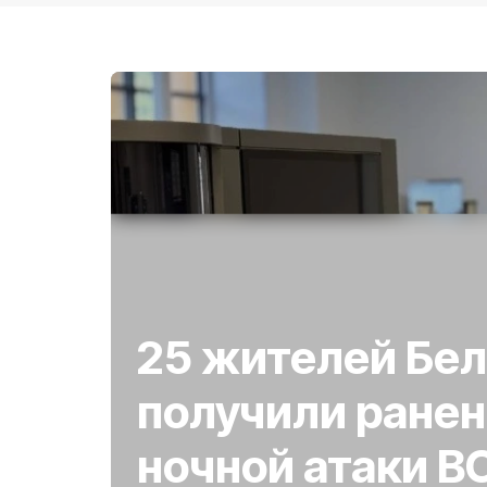
25 жителей Бе
получили ранен
ночной атаки В