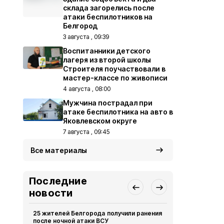
склада загорелись после
атаки беспилотников на
Белгород
3 августа , 09:39
Воспитанники детского
лагеря из второй школы
Строителя поучаствовали в
мастер-классе по живописи
4 августа , 08:00
Мужчина пострадал при
атаке беспилотника на авто в
Яковлевском округе
7 августа , 09:45
Все материалы
Последние
новости
25 жителей Белгорода получили ранения
16 беспило
после ночной атаки ВСУ
Белгород н