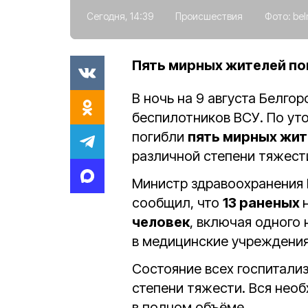
Сегодня, 14:39
Происшествия
Фото:
bel
Пять мирных жителей по
В ночь на 9 августа Белго
беспилотников ВСУ. По ут
погибли
пять мирных жи
различной степени тяжест
Министр здравоохранения 
сообщил, что
13 раненых
человек
, включая одного
в медицинские учреждения
Состояние всех госпитали
степени тяжести. Вся нео
в полном объёме.