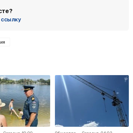
сте?
ссылку
мия