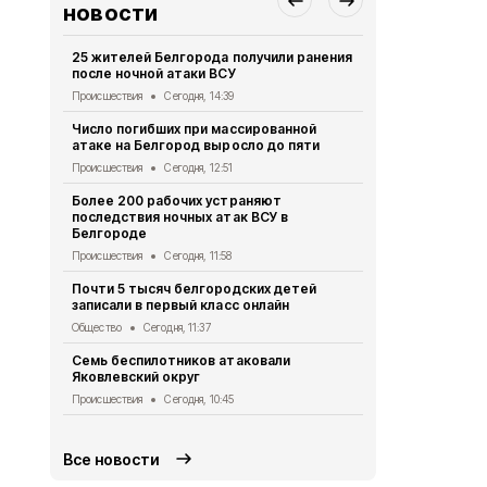
новости
25 жителей Белгорода получили ранения
16 беспило
после ночной атаки ВСУ
Белгород н
Происшествия
Сегодня, 14:39
Происшествия
Число погибших при массированной
Шуваев: ВСУ
атаке на Белгород выросло до пяти
Белгородск
Происшествия
Сегодня, 12:51
Происшествия
Более 200 рабочих устраняют
Инспекторы
последствия ночных атак ВСУ в
белгородца
Белгороде
безопасны
Происшествия
Сегодня, 11:58
Общество
Се
Почти 5 тысяч белгородских детей
В Яковлевс
записали в первый класс онлайн
дачный дом
Общество
Сегодня, 11:37
Происшествия
Семь беспилотников атаковали
Почти 9 млн
Яковлевский округ
белгородск
питание
Происшествия
Сегодня, 10:45
Экономика
Се
Все новости