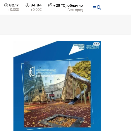
82.17
94.84
+
26
°С,
облачно
+0.00
$
+0.00
€
Белгород