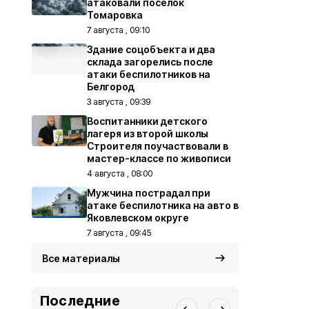
атаковали посёлок
Томаровка
7 августа , 09:10
Здание соцобъекта и два
склада загорелись после
атаки беспилотников на
Белгород
3 августа , 09:39
Воспитанники детского
лагеря из второй школы
Строителя поучаствовали в
мастер-классе по живописи
4 августа , 08:00
Мужчина пострадал при
атаке беспилотника на авто в
Яковлевском округе
7 августа , 09:45
Все материалы
Последние