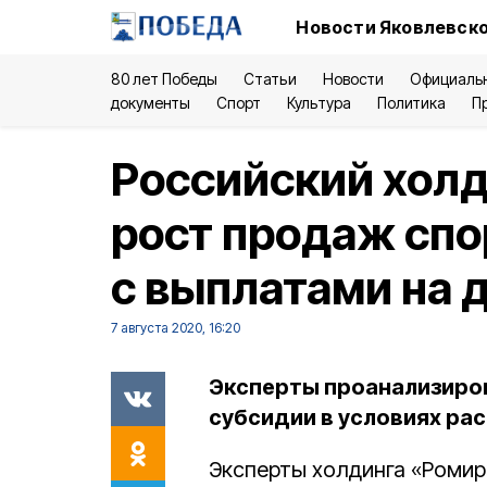
Новости Яковлевско
80 лет Победы
Статьи
Новости
Официаль
документы
Спорт
Культура
Политика
П
Российский холд
рост продаж спо
с выплатами на 
7 августа 2020, 16:20
Эксперты проанализиров
субсидии в условиях ра
Эксперты холдинга «Ромир