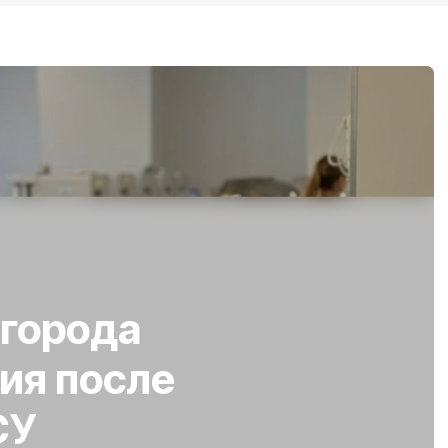
лгорода
ия после
СУ