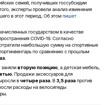
ийских семей, получивших госсубсидии
 того, эксперты провели анализ изменения
шего в этот период. Об этом
пишет
начисленных государством в качестве
пространения COVID-19. Согласно
потратили наибольшую сумму на спортивные
спортинвентарь по сравнению с прошлым
аз
.
 заняли
вторую позицию
, а детская мебель,
етью
. Продажи аксессуаров для
выросли в
четыре раза
. В
3,5 раза
против
росли расходы на велосипеды
ры.