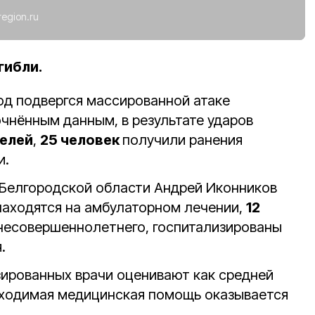
region.ru
гибли.
род подвергся массированной атаке
очнённым данным, в результате ударов
телей
,
25 человек
получили ранения
и.
Белгородской области Андрей Иконников
находятся на амбулаторном лечении,
12
 несовершеннолетнего, госпитализированы
.
зированных врачи оценивают как средней
бходимая медицинская помощь оказывается