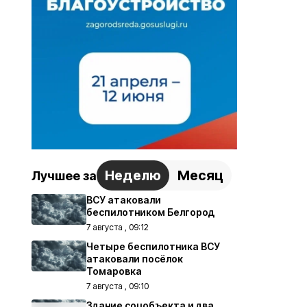
Неделю
Месяц
Лучшее за
ВСУ атаковали
беспилотником Белгород
7 августа , 09:12
Четыре беспилотника ВСУ
атаковали посёлок
Томаровка
7 августа , 09:10
Здание соцобъекта и два