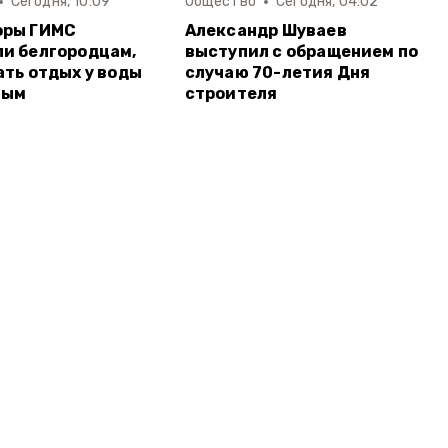
Сегодня, 10:09
Общество
Сегодня, 04:02
оры ГИМС
Александр Шуваев
и белгородцам,
выступил с обращением по
ать отдых у воды
случаю 70-летия Дня
ным
строителя