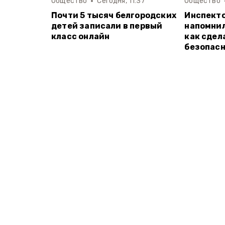
Общество
Сегодня, 11:37
Общество
Почти 5 тысяч белгородских
Инспект
детей записали в первый
напомнил
класс онлайн
как сдел
безопас