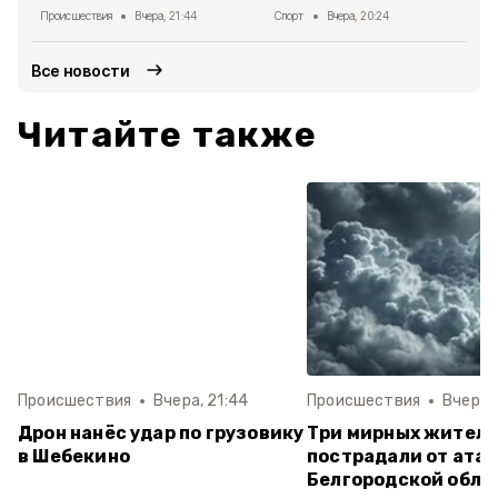
Происшествия
Вчера, 21:44
Спорт
Вчера, 20:24
Все новости
Читайте также
Происшествия
Вчера, 21:44
Происшествия
Вчера, 
Дрон нанёс удар по грузовику
Три мирных жител
в Шебекино
пострадали от атак
Белгородской обла