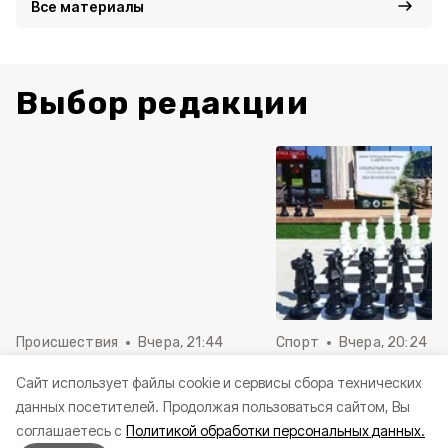
Все материалы
Выбор редакции
Происшествия
Вчера, 21:44
Спорт
Вчера, 20:24
Дрон нанёс удар по грузовику
В Белгороде откры
Cайт использует файлы cookie и сервисы сбора технических
в Шебекино
шахматная беседка
данных посетителей.
Продолжая пользоваться сайтом, Вы
фигурами из Касли
соглашаетесь с
Политикой обработки персональных данных.
завода