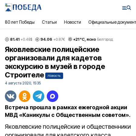
80 лет Победы
Статьи
Новости
Официальные докумен
81.41
94.06
+
21
°С,
ясно
+0.48
$
+0.87
€
Белгород
Яковлевские полицейские
организовали для кадетов
экскурсию в музей в городе
Строителе
Новость
4 августа 2020, 15:35
Встреча прошла в рамках ежегодной акции
МВД «Каникулы с Общественным советом».
Яковлевские полицейские и общественники
организовали для кадетского класса