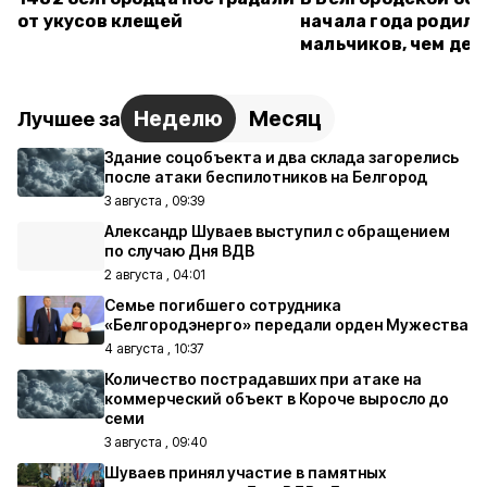
от укусов клещей
начала года родило
мальчиков, чем дев
Неделю
Месяц
Лучшее за
Здание соцобъекта и два склада загорелись
после атаки беспилотников на Белгород
3 августа , 09:39
Александр Шуваев выступил с обращением
по случаю Дня ВДВ
2 августа , 04:01
Семье погибшего сотрудника
«Белгородэнерго» передали орден Мужества
4 августа , 10:37
Количество пострадавших при атаке на
коммерческий объект в Короче выросло до
семи
3 августа , 09:40
Шуваев принял участие в памятных