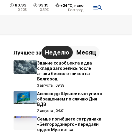
80.93
93.19
+
24
°С,
ясно
-0.20
$
-0.39
€
Белгород
Неделю
Месяц
Лучшее за
Здание соцобъекта и два
склада загорелись после
атаки беспилотников на
Белгород
3 августа , 09:39
Александр Шуваев выступил с
обращением по случаю Дня
ВДВ
2 августа , 04:01
Семье погибшего сотрудника
«Белгородэнерго» передали
орден Мужества