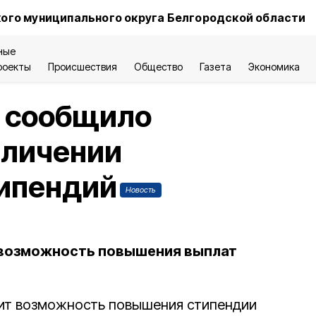
ого муниципального округа Белгородской области
ные
роекты
Происшествия
Общество
Газета
Экономика
 сообщило
еличении
типендий
Новость
возможность повышения выплат
ит возможность повышения стипендии