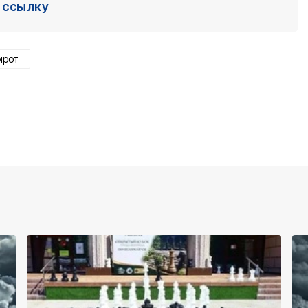
ссылку
мрот