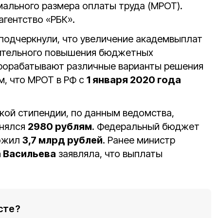
мального размера оплаты труда (МРОТ).
гентство «РБК».
подчеркнули, что увеличение академвыплат
чительного повышения бюджетных
прорабатывают различные варианты решения
м, что МРОТ в РФ с
1 января 2020 года
кой стипендии, по данным ведомства,
нялся
2980 рублям
. Федеральный бюджет
ложил
3,7 млрд рублей
. Ранее министр
 Васильева
заявляла, что выплаты
сте?