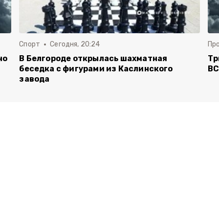
Спорт
Сегодня, 20:24
Пр
но
В Белгороде открылась шахматная
Тр
беседка с фигурами из Каслинского
ВС
завода