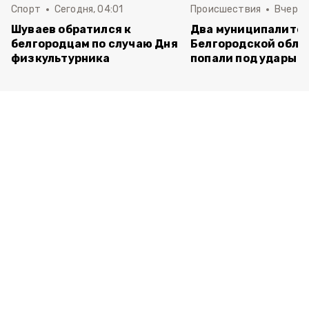
Спорт
Сегодня, 04:01
Происшествия
Вчера,
Шуваев обратился к
Два муниципалите
белгородцам по случаю Дня
Белгородской обла
физкультурника
попали под удары В