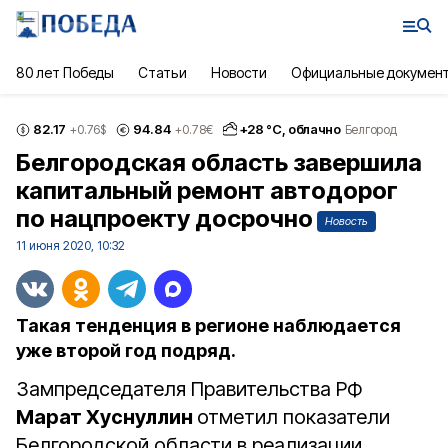
80 лет Победы
Статьи
Новости
Официальные докумен
82.17
94.84
+
28
°С,
облачно
+0.76
$
+0.78
€
Белгород
Белгородская область завершила
капитальный ремонт автодорог
по нацпроекту досрочно
Новость
11 июня 2020, 10:32
Такая тенденция в регионе наблюдается
уже второй год подряд.
Зампредседателя Правительства РФ
Марат Хуснуллин
отметил показатели
Белгородской области в реализации