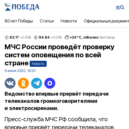
80 лет Победы
Статьи
Новости
Официальные докумен
82.17
94.84
+
24
°С,
облачно
+0.00
$
+0.00
€
Белгород
МЧС России проведёт проверку
систем оповещения по всей
стране
Новость
6 июня 2020, 16:20
Ведомство впервые прервёт передачи
телеканалов громкоговорителями
и электросиренами.
Пресс-служба МЧС РФ сообщила, что
впервые прервёт передачи телеканалов