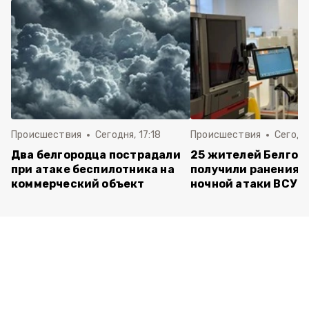
Происшествия
Сегодня, 17:18
Происшествия
Сегодня
Два белгородца пострадали
25 жителей Белгор
при атаке беспилотника на
получили ранения 
коммерческий объект
ночной атаки ВСУ