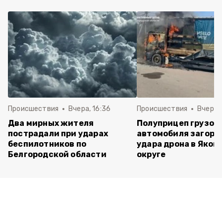
Происшествия
Вчера, 16:36
Происшествия
Вчера, 
Два мирных жителя
Полуприцеп грузов
пострадали при ударах
автомобиля загоре
беспилотников по
удара дрона в Яков
Белгородской области
округе