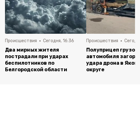
Происшествия
Сегодня, 16:36
Происшествия
Сегодня
Два мирных жителя
Полуприцеп грузов
пострадали при ударах
автомобиля загоре
беспилотников по
удара дрона в Яков
Белгородской области
округе