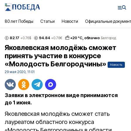
80 лет Победы
Статьи
Новости
Официальные докумен
82.17
94.84
+
20
°С,
облачно
+0.76
$
+0.78
€
Белгород
Яковлевская молодёжь сможет
принять участие в конкурсе
«Молодость Белгородчины»
Новость
29 мая 2020, 11:01
Заявки в электронном виде принимаются
до 1 июня.
Яковлевская молодёжь сможет стать
лауреатом областного конкурса
«Молодость Белгородчины» в области