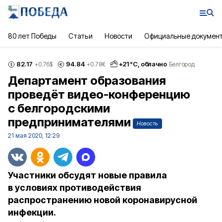
80 лет Победы
Статьи
Новости
Официальные докумен
82.17
94.84
+
21
°С,
облачно
+0.76
$
+0.78
€
Белгород
Департамент образования
проведёт видео-конференцию
с белгородскими
предпринимателями
Новость
21 мая 2020, 12:29
Участники обсудят новые правила
в условиях противодействия
распространению новой коронавирусной
инфекции.