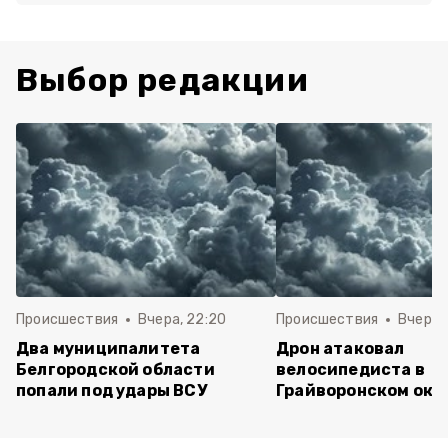
Выбор редакции
Происшествия
Вчера, 22:20
Происшествия
Вчера, 
Два муниципалитета
Дрон атаковал
Белгородской области
велосипедиста в
попали под удары ВСУ
Грайворонском окр