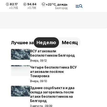
82.17
94.84
+
22
°С,
дождь
+0.76
$
+0.78
€
Белгород
Неделю
Месяц
Лучшее за
ВСУ атаковали
беспилотником Белгород
Вчера, 09:12
Четыре беспилотника ВСУ
атаковали посёлок
Томаровка
Вчера, 09:10
Здание соцобъекта и два
склада загорелись после
атаки беспилотников на
Белгород
3 августа , 09:39