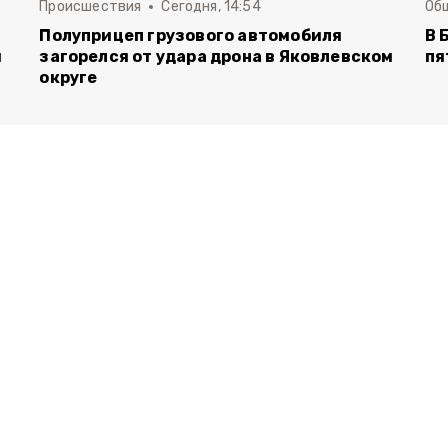
Происшествия
Сегодня, 14:54
Об
Полуприцеп грузового автомобиля
В 
й
загорелся от удара дрона в Яковлевском
пя
округе