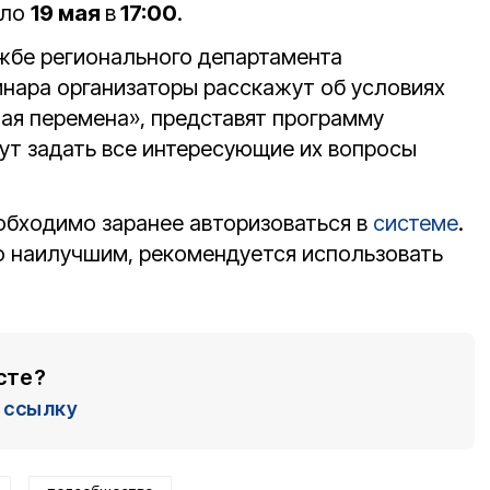
ало
19 мая
в
17:00
.
жбе регионального департамента
инара организаторы расскажут об условиях
шая перемена», представят программу
ут задать все интересующие их вопросы
еобходимо заранее авторизоваться в
системе
.
о наилучшим, рекомендуется использовать
сте?
ссылку