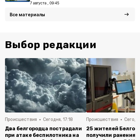
7 августа , 09:45
Все материалы
Выбор редакции
Происшествия
Сегодня, 17:18
Происшествия
Сегодня
Два белгородца пострадали
25 жителей Белгор
при атаке беспилотника на
получили ранения 