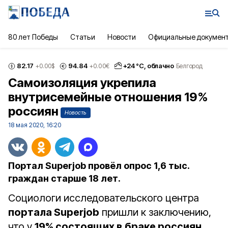
80 лет Победы
Статьи
Новости
Официальные докумен
82.17
94.84
+
24
°С,
облачно
+0.00
$
+0.00
€
Белгород
Самоизоляция укрепила
внутрисемейные отношения 19%
россиян
Новость
18 мая 2020, 16:20
Портал Superjob провёл опрос 1,6 тыс.
граждан старше 18 лет.
Социологи исследовательского центра
портала Superjob
пришли к заключению,
что у
19% состоящих в браке россиян