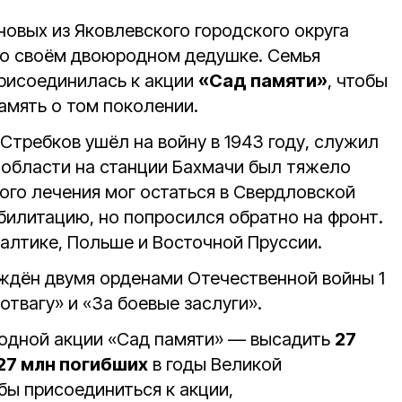
овых из Яковлевского городского округа
 о своём двоюродном дедушке. Семья
рисоединилась к акции
«Сад памяти»
, чтобы
память о том поколении.
Стребков ушёл на войну в 1943 году, служил
й области на станции Бахмачи был тяжело
гого лечения мог остаться в Свердловской
билитацию, но попросился обратно на фронт.
балтике, Польше и Восточной Пруссии.
ждён двумя орденами Отечественной войны 1
отвагу» и «За боевые заслуги».
одной акции «Сад памяти» — высадить
27
27 млн погибших
в годы Великой
бы присоединиться к акции,