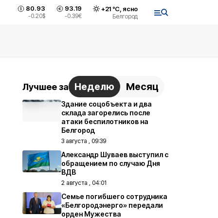
80.93
93.19
+
21
°С,
ясно
-0.20
$
-0.39
€
Белгород
Неделю
Месяц
Лучшее за
Здание соцобъекта и два
склада загорелись после
атаки беспилотников на
Белгород
3 августа , 09:39
Александр Шуваев выступил с
обращением по случаю Дня
ВДВ
2 августа , 04:01
Семье погибшего сотрудника
«Белгородэнерго» передали
орден Мужества