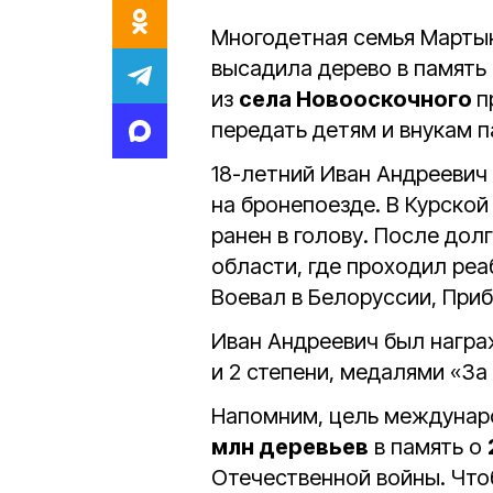
Многодетная семья Мартын
высадила дерево в память
из
села Новооскочного
п
передать детям и внукам 
18-летний Иван Андреевич 
на бронепоезде. В Курско
ранен в голову. После дол
области, где проходил реа
Воевал в Белоруссии, При
Иван Андреевич был награ
и 2 степени, медалями «За 
Напомним, цель междунар
млн деревьев
в память о
Отечественной войны. Что