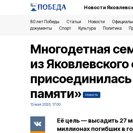
Новости Яковлевск
80 лет Победы
Статьи
Новости
Официаль
документы
Спорт
Культура
Политика
П
Многодетная се
из Яковлевского 
присоединилась 
памяти»
Новость
13 мая 2020, 17:00
Её цель — высадить 27 м
миллионах погибших в г