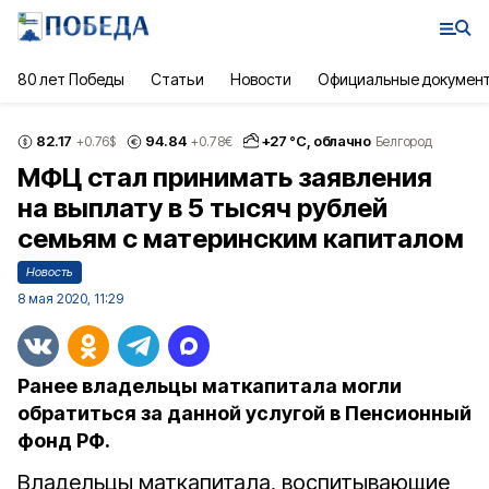
80 лет Победы
Статьи
Новости
Официальные докумен
82.17
94.84
+
27
°С,
облачно
+0.76
$
+0.78
€
Белгород
МФЦ стал принимать заявления
на выплату в 5 тысяч рублей
семьям с материнским капиталом
Новость
8 мая 2020, 11:29
Ранее владельцы маткапитала могли
обратиться за данной услугой в Пенсионный
фонд РФ.
Владельцы маткапитала, воспитывающие