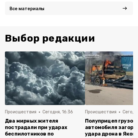
Все материалы
Выбор редакции
Происшествия
Сегодня, 16:36
Происшествия
Сегодня
Два мирных жителя
Полуприцеп грузов
пострадали при ударах
автомобиля загоре
беспилотников по
удара дрона в Яков