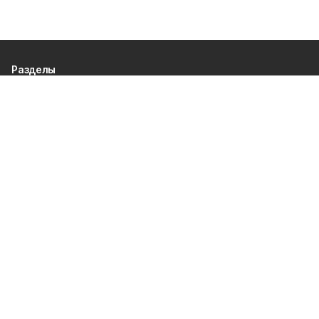
Разделы
80 лет Победы
Новости
Статьи
Официальные документы
Спорт
Культура
Политика
Проекты
Происшествия
Газета
Общество
Экономика