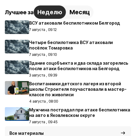
Неделю
Месяц
Лучшее за
ВСУ атаковали беспилотником Белгород
7 августа , 09:12
Четыре беспилотника ВСУ атаковали
посёлок Томаровка
7 августа , 09:10
Здание соцобъекта и два склада загорелись
после атаки беспилотников на Белгород
3 августа , 09:39
Воспитанники детского лагеря из второй
школы Строителя поучаствовали в мастер-
классе по живописи
4 августа , 08:00
Мужчина пострадал при атаке беспилотника
на авто в Яковлевском округе
7 августа , 09:45
Все материалы