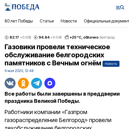
80 лет Победы
Статьи
Новости
Официальные докумен
82.17
94.84
+
25
°С,
облачно
+0.00
$
+0.00
€
Белгород
Газовики провели техническое
обслуживание белгородских
памятников с Вечным огнём
Новость
6 мая 2020, 12:48
Все работы были завершены в преддверии
праздника Великой Победы.
Работники компании «Газпром
газораспределение Белгород» провели
техобслуживание белгородских