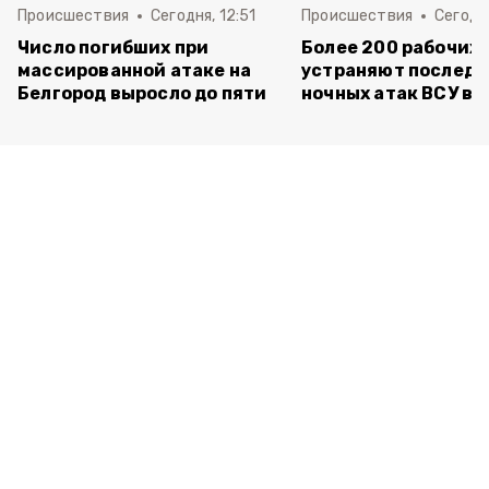
Происшествия
Сегодня, 12:51
Происшествия
Сегодня
Число погибших при
Более 200 рабочих
массированной атаке на
устраняют последс
Белгород выросло до пяти
ночных атак ВСУ в 