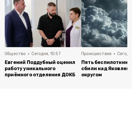
Общество
Сегодня, 10:57
Происшествия
Сегодня
Евгений Поддубный оценил
Пять беспилотнико
работу уникального
сбили над Яковлев
приёмного отделения ДОКБ
округом