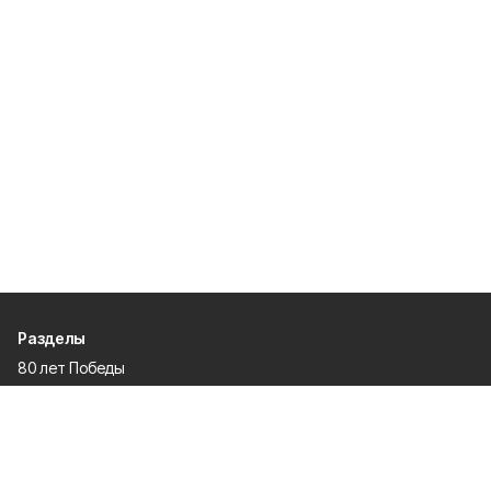
Разделы
80 лет Победы
Новости
Статьи
Официальные документы
Спорт