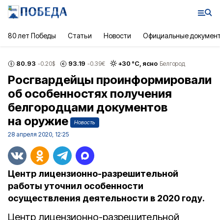
80 лет Победы
Статьи
Новости
Официальные докумен
80.93
93.19
+
30
°С,
ясно
-0.20
$
-0.39
€
Белгород
Росгвардейцы проинформировали
об особенностях получения
белгородцами документов
на оружие
Новость
28 апреля 2020, 12:25
Центр лицензионно-разрешительной
работы уточнил особенности
осуществления деятельности в 2020 году.
Центр лицензионно-разрешительной