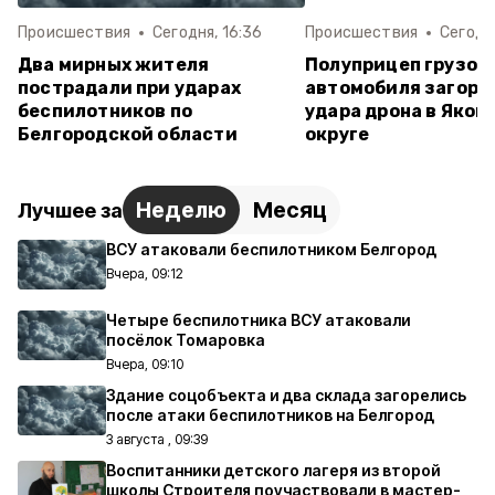
Происшествия
Сегодня, 16:36
Происшествия
Сегодня
Два мирных жителя
Полуприцеп грузов
пострадали при ударах
автомобиля загоре
беспилотников по
удара дрона в Яков
Белгородской области
округе
Неделю
Месяц
Лучшее за
ВСУ атаковали беспилотником Белгород
Вчера, 09:12
Четыре беспилотника ВСУ атаковали
посёлок Томаровка
Вчера, 09:10
Здание соцобъекта и два склада загорелись
после атаки беспилотников на Белгород
3 августа , 09:39
Воспитанники детского лагеря из второй
школы Строителя поучаствовали в мастер-