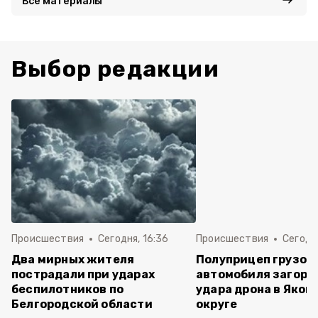
Все материалы
Выбор редакции
Происшествия
Сегодня, 16:36
Происшествия
Сегодня
Два мирных жителя
Полуприцеп грузов
пострадали при ударах
автомобиля загоре
беспилотников по
удара дрона в Яков
Белгородской области
округе