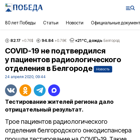
80 лет Победы
Статьи
Новости
Официальные докумен
82.17
94.84
+
21
°С,
дождь
+0.76
$
+0.78
€
Белгород
COVID-19 не подтвердился
у пациентов радиологического
отделения в Белгороде
Новость
24 апреля 2020, 09:44
Тестирование жителей региона дало
отрицательный результат.
Трое пациентов радиологического
отделения белгородского онкодиспансера
прошли тестирование на COVID-19. Такие