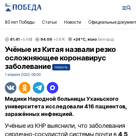
80 лет Победы
Статьи
Новости
Официальные докумен
81.41
94.06
+
24
°С,
ясно
+0.48
$
+0.87
€
Белгород
Учёные из Китая назвали резко
осложняющее коронавирус
заболевание
Новость
1 апреля 2020, 09:00
Медики Народной больницы Уханьского
университета исследовали 416 пациентов,
заражённых инфекцией.
Учёные из КНР выяснили, что заболевания
сердечно-сосудистой системы почти в
4,5