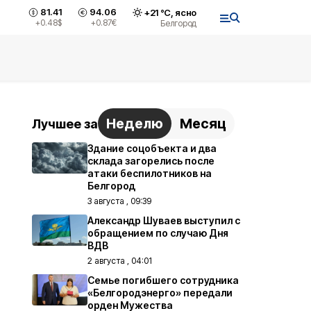
81.41
94.06
+
21
°С,
ясно
+0.48
$
+0.87
€
Белгород
Неделю
Месяц
Лучшее за
Здание соцобъекта и два
склада загорелись после
атаки беспилотников на
Белгород
3 августа , 09:39
Александр Шуваев выступил с
обращением по случаю Дня
ВДВ
2 августа , 04:01
Семье погибшего сотрудника
«Белгородэнерго» передали
орден Мужества