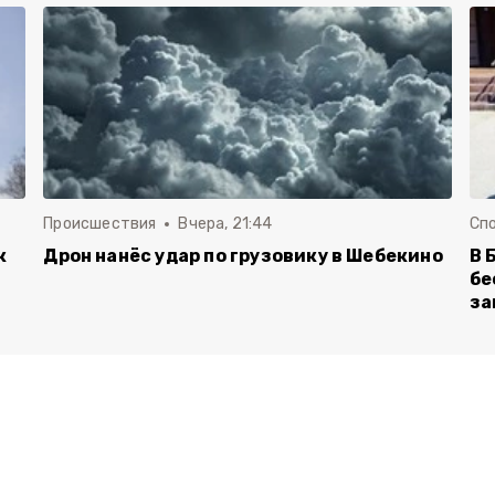
Происшествия
Вчера, 21:44
Сп
к
Дрон нанёс удар по грузовику в Шебекино
В 
бе
за