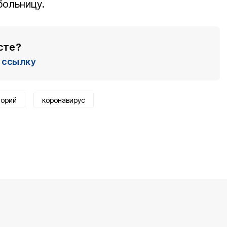
больницу.
сте?
ссылку
торий
коронавирус