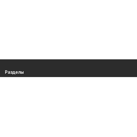
Разделы
80 лет Победы
Новости
Статьи
Официальные документы
Спорт
Культура
Политика