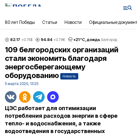
80 лет Победы
Статьи
Новости
Официальные докумен
82.17
94.84
+
21
°С,
дождь
+0.76
$
+0.78
€
Белгород
109 белгородских организаций
стали экономить благодаря
энергосберегающему
оборудованию
Новость
5 марта 2020, 13:25
ЦЭС работает для оптимизации
потребления расходов энергии в сфере
тепло- и водоснабжения, а также
водоотведения в государственных