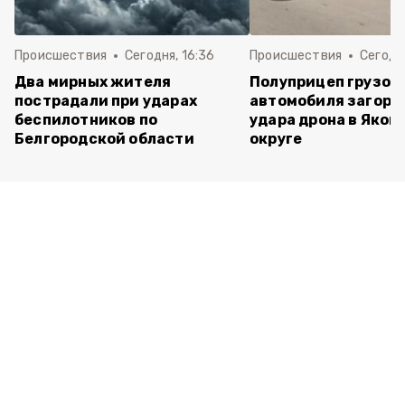
Происшествия
Сегодня, 16:36
Происшествия
Сегодня
Два мирных жителя
Полуприцеп грузов
пострадали при ударах
автомобиля загоре
беспилотников по
удара дрона в Яков
Белгородской области
округе