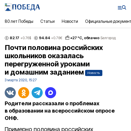
80 лет Победы
Статьи
Новости
Официальные докумен
82.17
94.84
+
27
°С,
облачно
+0.76
$
+0.78
€
Белгород
Почти половина российских
школьников оказалась
перегруженной уроками
и домашним заданием
Новость
3 марта 2020, 15:27
Родители рассказали о проблемах
в образовании на всероссийском опросе
ОНФ.
Примерно половина российских