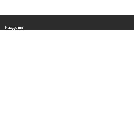
Разделы
80 лет Победы
Новости
Статьи
Официальные документы
Спорт
Культура
Политика
Проекты
Происшествия
Газета
Общество
Экономика