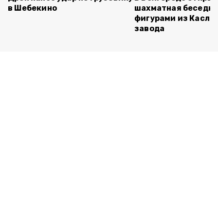
в Шебекино
шахматная беседка
фигурами из Касли
завода