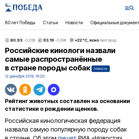
80 лет Победы
Статьи
Новости
Официальные докумен
80.93
93.19
+
22
°С,
ясно
-0.20
$
-0.39
€
Белгород
Российские кинологи назвали
самые распространённые
в стране породы собак
Новость
12 декабря 2019, 16:20
Рейтинг животных составлен на основании
статистики о рождении щенков.
Российская кинологическая федерация
назвала самую популярную породу собак
в стране. Об этом
пишет
РИА «Новости».