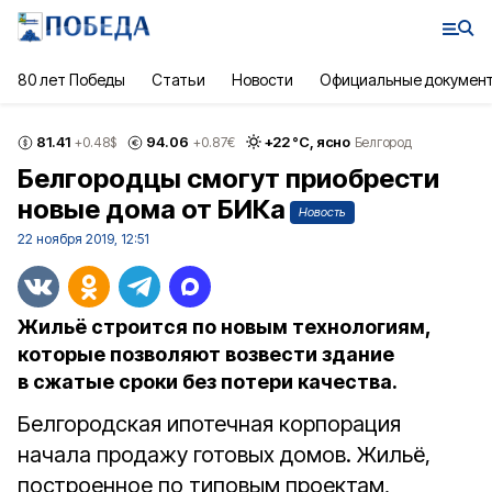
80 лет Победы
Статьи
Новости
Официальные докумен
81.41
94.06
+
22
°С,
ясно
+0.48
$
+0.87
€
Белгород
Белгородцы смогут приобрести
новые дома от БИКа
Новость
22 ноября 2019, 12:51
Жильё строится по новым технологиям,
которые позволяют возвести здание
в сжатые сроки без потери качества.
Белгородская ипотечная корпорация
начала продажу готовых домов. Жильё,
построенное по типовым проектам,