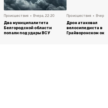
Происшествия
Вчера, 22:20
Происшествия
Вчера, 
Два муниципалитета
Дрон атаковал
Белгородской области
велосипедиста в
попали под удары ВСУ
Грайворонском окр