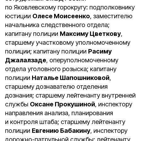
по Яковлевскому горокругу: подполковнику
юстиции
Олесе Моисеенко
, заместителю
начальника следственного отдела;
капитану полиции
Максиму Цветкову
,
старшему участковому уполномоченному
полиции; капитану полиции
Расиму
Джалалзаде
, оперуполномоченному
отдела уголовного розыска; капитану
полиции
Наталье Шапошниковой
,
старшему дознавателю отделения
дознания; старшему лейтенанту внутренней
службы
Оксане Прокушиной
, инспектору
направления анализа, планирования
и контроля штаба; старшему лейтенанту
полиции
Евгению Бабакину
, инспектору
дорожно-патрульной службы; лейтенанту