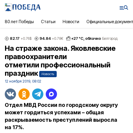
80 лет Победы
Статьи
Новости
Официальные докумен
82.17
94.84
+
27
°С,
облачно
+0.76
$
+0.78
€
Белгород
На страже закона. Яковлевские
правоохранители
отметили профессиональный
праздник
Новость
12 ноября 2019, 08:02
Отдел МВД России по городскому округу
может гордиться успехами – общая
раскрываемость преступлений выросла
на 17%.