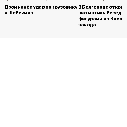
Дрон нанёс удар по грузовику
В Белгороде откры
в Шебекино
шахматная беседка
фигурами из Касли
завода