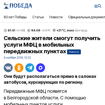
80 лет Победы
Статьи
Новости
Официальные докумен
81.41
94.06
+
21
°С,
ясно
+0.48
$
+0.87
€
Белгород
Сельские жители смогут получить
услуги МФЦ в мобильных
передвижных пунктах
Новость
6 ноября 2019, 12:22
Они будут располагаться прямо в салонах
автобусов, курсирующих по региону.
Передвижные МФЦ появятся
в Белгородской области. С помощью
мобильных пунктов услуги