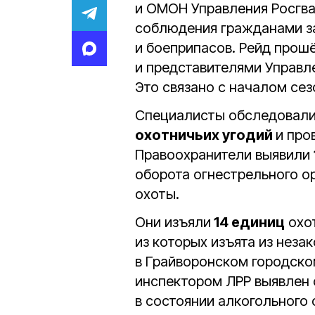
и ОМОН Управления Росгва
соблюдения гражданами за
и боеприпасов. Рейд прош
и представителями Управле
Это связано с началом се
Специалисты обследовали
охотничьих угодий
и про
Правоохранители выявили
оборота огнестрельного о
охоты.
Они изъяли
14 единиц
охот
из которых изъята из неза
в Грайворонском городско
инспектором ЛРР выявлен 
в состоянии алкогольного