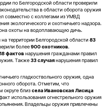
рдии по Белгородской области проверили
конодательства в области оборота оружия
ёл совместно с коллегами из УМВД
ния экологического и охотничьего надзора.
зона охоты на водоплавающую дичь.
 на территории Белгородской области
83
верили более
900 охотников
.
18 фактов
нарушения гражданами правил
ружия. Также
33 случая
нарушения правил
ничьего гладкоствольного оружия, одна
конного оборота. Отметим, что
м округе близ
села Ивановская Лисица
факт использования огнестрельного оружия
 опьянения. Владельцы оружия привлечены