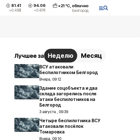
81.41
94.06
+
21
°С,
облачно
+0.48
$
+0.87
€
Белгород
Неделю
Месяц
Лучшее за
ВСУ атаковали
беспилотником Белгород
Вчера, 09:12
Здание соцобъекта и два
склада загорелись после
атаки беспилотников на
Белгород
3 августа , 09:39
Четыре беспилотника ВСУ
атаковали посёлок
Томаровка
Вчера, 09:10